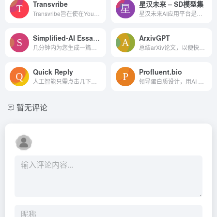
Transvribe
星汉未来 – SD模型集
Transvribe旨在使在YouTube上学习的效率提高10倍。它使用人工智能嵌入使用户能够搜索任何视频，还允许用户粘贴YouTube URL来提出他们的第一个问题。
星汉未来AI应用平台是一个提供多种AI应用的本地版平台，支持Windows、Mac、Linux系统。该平台免费部署，提供客户端、智能体、BI、文本写作等十款热门AI应用，覆盖企业级应用需求。
Simplified-AI Essay Writer
ArxivGPT
几分钟内为您生成一篇高质量的论文
总结arXiv论文，以便快速理解和洞察。
Quick Reply
Profluent.bio
人工智能只需点击几下即可回复您的信息
领导蛋白质设计，用AI 解码蛋白质的语言。设计新颖、最佳的蛋白质，绕过行业中现有的障碍。
暂无评论