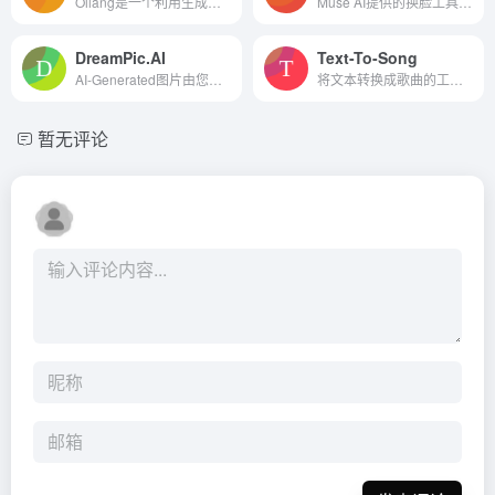
Ollang是一个利用生成式人工智能（Gen AI）技术来革新内容翻译和本地化流程的平台。
Muse AI提供的换脸工具是一种先进的AI技术，能够在图像中无缝替换脸部。这项技术为用户提供了在线免费换脸解决方案，适用于多种创意项目。
DreamPic.AI
Text-To-Song
AI-Generated图片由您创建AI-...
将文本转换成歌曲的工具。它使用自然语言处理将文本输入转换为音频组合。该工具允许用户从各种音乐风格和乐器中进行选择，以及调整节奏、键和动态等参数。生成的音轨可以导出为高...
暂无评论