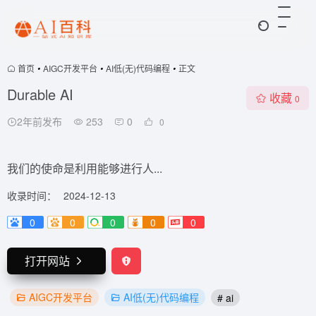
首页
•
AIGC开发平台
•
AI低(无)代码编程
•
正文
Durable AI
收藏
0
2年前发布
253
0
0
我们的使命是利用能够进行人...
收录时间：
2024-12-13
0
0
0
0
0
打开网站
AIGC开发平台
AI低(无)代码编程
# ai