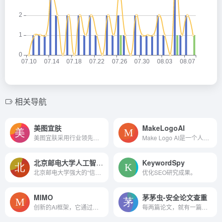
相关导航
美图宜肤
MakeLogoAI
美图宜肤采用行业领先的技术和人工智能皮肤分析算法，为美容和护肤行业提供革命性的体验。
Make Logo AI是一个人工智能驱动的Logo生成器，允许用户在不到24小时内为他们的企业创建独特的高清Logo。
北京邮电大学人工智能学院
KeywordSpy
北京邮电大学强大的“信息黄埔”实力，充分利用学院的多学科交叉特色，注重理工融合、科教融合、产教融合，守正创新，努力打造一流的人工智能人才培养和科技创新基地。
优化SEO研究成果。
MIMO
茅茅虫-安全论文查重
创新的AI框架，它通过空间分解建模技术，提供了一种先进的可控角色视频合成方法。
每两篇论文，就有一篇使用茅茅虫安全论文查重