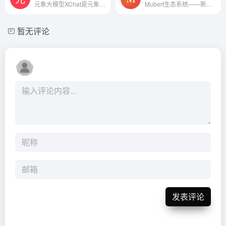
元象大模型XChat是元象XVERSE推出的高性能AI产品，它通过自研技术，能够满足不同复杂度任务的需求，并在中文领域表现突出。
Mubert生态系统——新免版税的...
暂无评论
发表评论