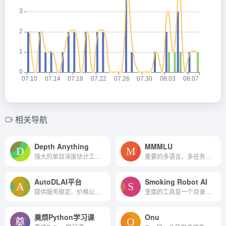
相关导航
Depth Anything
MMMLU
强大的单目深度估计工具，它通过利用大规模未标注数据和先进的数据增强技术，实现了在多种复杂环境下的准确深度预测。其多任务学习和语义辅助功能使其在多个领域都有广泛的应用潜力。
重要的多语言、多任务语言理解数据集，它为研究人员和开发者提供了一个标准化的测试基准，用于评估和提升AI模型在不同语言和文化背景下的性能。
AutoDLAI平台
Smoking Robot AI
提供服务稳定、价格公道的GPU租用服务
里面的工具是一个目录的人工智能(AI)工具，评论和新闻。用户可以按类别浏览AI工具，提交自己的工具，并获得2023年十大令人费解的AI工具。
奠烦Python学习课
Onu