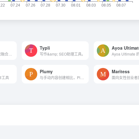
Typli
Ayoa Ultimat
千面视频动捕是一款融合先进人工智能技术的视频动捕解决方案，专注于将视频中的人体关节二维信息高效转化为三维模型动作数据。此产品简化了传统动画制作中人物动作的创建流程，显...
写作&amp; SEO助理工具。
Plumy
Maritess
协作工具
与手动内容创建相比，Plumy可以在更短的时间内生成针对在线销售优化的高质量内容。