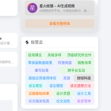
星火绘镜 – AI生成视频
AI视频创作平台，分镜自动拆分，画面一键生成。支持短剧、MV、预告片多题材。描述及创作，短视频轻松生成。
查看完整榜单
e
标签云
Ayoa Ultimate 的设计理念是提供一个全面的解决方案，帮助用户从思维导图开始，扩展到更广泛的创意和生产力工具。它的目标是简化用户的工作流程，提高效率，同时激发新的想法和创意。
驻场博主
风格多样
顶级研究所合作
面向女性创业者的高转化率内容创作Ai。
零保留数据政策
阿里网盘
销售效率
重写段落
跨平台互动
超级应用值得体验
资源
财经科技
语言模型
语言模型
语言建模方法
证据基础结果
设计灵感
设计工具
论文相关性高
论文润色
论文写作