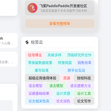
飞桨PaddlePaddle开发者社区
飞桨是百度基于多年深度学习技术研究和业务应用打造的产业级深度学习平台。它是中国首个自主研发、功能完备、开源开放的产业级深度学习平台，集成了深度学习核心训练和推理框架、...
查看完整榜单
th
标签云
Woebot 是您的个人心理健康盟...
驻场博主
风格多样
顶级研究所合作
沃卡AI是一个功能全面、操作简便的人工智能平台，它通过集成多种AI技术，为用户提供了一个交互性强、应用场景广泛的智能助手。
零保留数据政策
阿里网盘
销售效率
重写段落
跨平台互动
超级应用值得体验
资源
财经科技
语言模型
语言模型
语言建模方法
证据基础结果
设计灵感
设计工具
论文相关性高
论文润色
论文写作