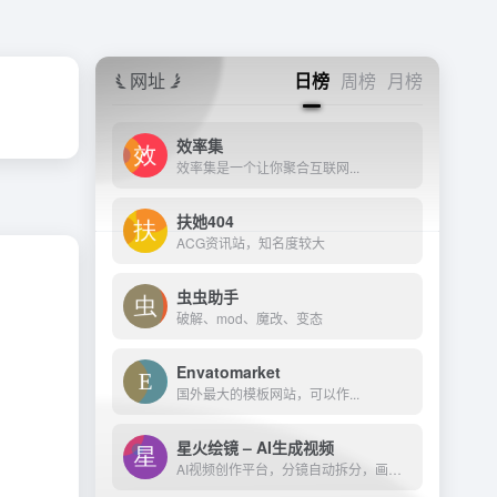
网址
日榜
周榜
月榜
效率集
效率集是一个让你聚合互联网...
扶她404
ACG资讯站，知名度较大
虫虫助手
破解、mod、魔改、变态
Envatomarket
国外最大的模板网站，可以作...
星火绘镜 – AI生成视频
AI视频创作平台，分镜自动拆分，画面一键生成。支持短剧、MV、预告片多题材。描述及创作，短视频轻松生成。