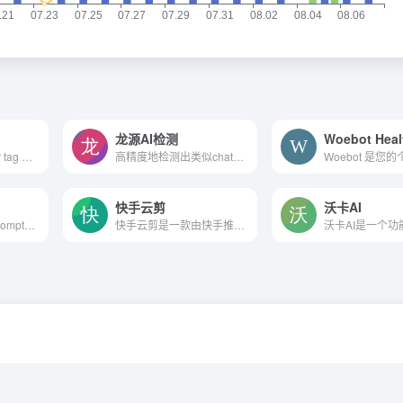
龙源AI检测
Woebot Heal
chtml即code helper tag mark law 代码辅助标记方法，是一款简洁好用的在线的代码命名工具、变量命名工具、变量命名规则库，使用它可以让您轻松摆脱翻译软件的困扰，快速选择合适...
高精度地检测出类似chatgpt等AI写作工具生成的文本和内容,出具详细的AI检测报告
快手云剪
沃卡AI
Customized chat prompts for...
快手云剪是一款由快手推出的在线视频创作平台，提供了一系列便捷的视频编辑工具，包括智能配音、语音转字幕、数据视频制作、智能封面生成、多分辨率输出、智能裁剪以及丰富的素材...