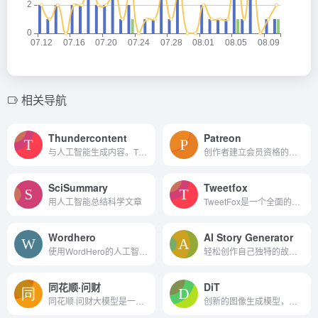
相关导航
Thundercontent
Patreon
与人工智能生成内容。Thunder...
创作者建立会员资格的最佳场所，可以独家访问他们的作品。
SciSummary
Tweetfox
用人工智能总结科学文章
TweetFox是一个全面的Twitter自动化和增长平台，使用户能够创建高质量的内容，与合适的受众互动，并加速他们的账户增长。
Wordhero
AI Story Generator
使用WordHero的人工智能技术在几秒钟内创建原创内容。
轻松创作自己独特的故事和小说
同花顺·问财
DiT
同花顺·问财大模型是一款集合了实时数据获取、深度语义理解、专业投资建议、数据可视化和内容安全控制等多功能的智能投顾工具。
创新的图像生成模型，它通过结合扩散模型和Transformer架构，实现了在图像生成任务中的高效和高质量输出。其可扩展性和条件生成能力使其在多个领域都有广泛的应用潜力。