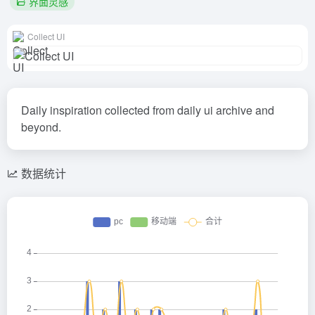
界面灵感
Collect UI
Daily inspiration collected from daily ui archive and
beyond.
数据统计