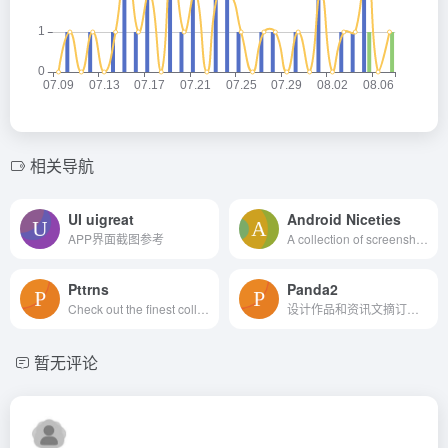
相关导航
UI uigreat
Android Niceties
APP界面截图参考
A collection of screenshots encompassing some of the most beautiful looking Android apps.
Pttrns
Panda2
Check out the finest collection of design patterns, resources, mobile apps and inspiration
设计作品和资讯文摘订阅平台
暂无评论