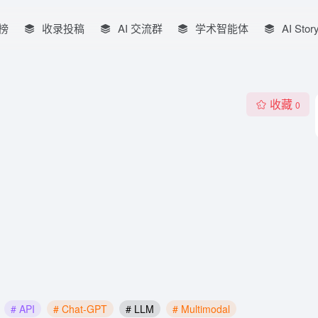
榜
收录投稿
AI 交流群
学术智能体
AI Stor
收藏
0
# API
# Chat-GPT
# LLM
# Multimodal