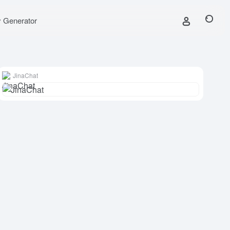
y Generator
JinaChat