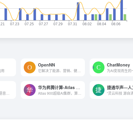
OpenNN
ChatMoney
租用
它解决了能源、营销、健康等领域的许多实际应用。
为AI变现而生的
华为昇腾计算-Atlas 900
将文本变成带有 AI 语音的视频,在 2 分钟内使用逼真的声音从脚本或博客文章创建视频！
Atlas 900超级AI集群，算力巅峰