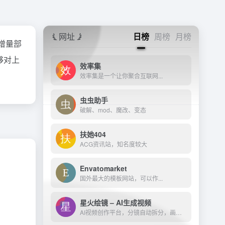
网址
日榜
周榜
月榜
增量部
够对上
效率集
效率集是一个让你聚合互联网...
虫虫助手
破解、mod、魔改、变态
扶她404
ACG资讯站，知名度较大
Envatomarket
国外最大的模板网站，可以作...
星火绘镜 – AI生成视频
AI视频创作平台，分镜自动拆分，画面一键生成。支持短剧、MV、预告片多题材。描述及创作，短视频轻松生成。