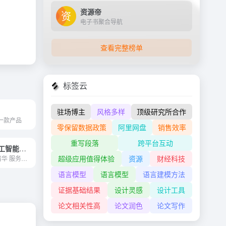
资源帝
电子书聚合导航
查看完整榜单
标签云
驻场博主
风格多样
顶级研究所合作
一款产品
零保留数据政策
阿里网盘
销售效率
重写段落
跨平台互动
捷通华声—人工智能技术与服务提供商
超级应用值得体验
资源
财经科技
“灵云科技 源自清华 服务全球”的发展战略
语言模型
语言模型
语言建模方法
证据基础结果
设计灵感
设计工具
论文相关性高
论文润色
论文写作