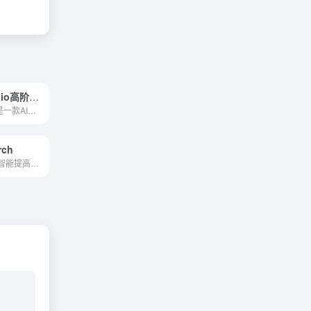
Wonder Studio高阶应用
Wonder Studio是一款AI工具，可以自动制作动画、灯光，并将CG角色组合成真人场景。它采用单摄像机拍摄的镜头并检测演员的表演，将其转换为具有自动动画、灯光和构图的CG角色。它还...
rch
关键字搜索人工智能提高了谷歌和YouTube广告的投资回报率。使用人工智能在几分钟内找到最佳广告受众，并在一键中将其同步到广告账户