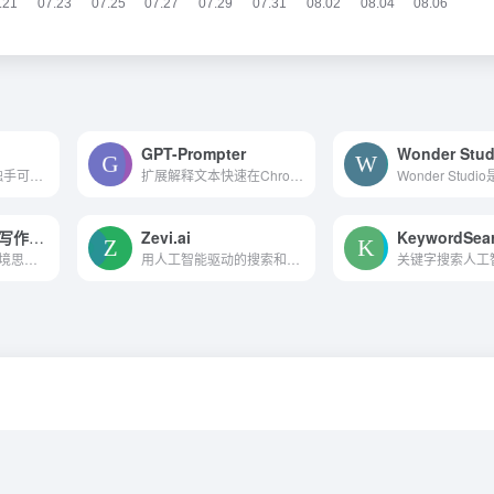
GPT-Prompter
图片、视频和文本触手可及。
扩展解释文本快速在Chrome。
学境思源-AI论文写作平台
Zevi.ai
KeywordSea
AI快速论文平台--学境思源，为您的学术研究加速，一键开启您的学术灵感源！为您的学术论文便捷及安全---保驾护航！！
用人工智能驱动的搜索和发现...