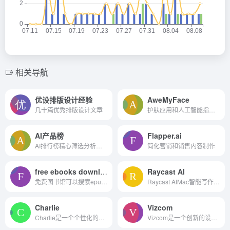
相关导航
优设排版设计经验
AweMyFace
几十篇优秀排版设计文章
护肤应用和人工智能指导，以9...
AI产品榜
Flapper.ai
AI排行榜精心筛选分析了10,000+ AI 产品(web、 App、GPTs)，覆盖了从访问量、时长、增长速度到营收等关键数据。更进一步，AI排行榜将这些 AI 产品分门别类，涵盖了100个AI 细分领...
简化营销和销售内容制作
free ebooks download
Raycast AI
免费图书馆可以搜索epub mobi...
Raycast AIMac智能写作、编程...
Charlie
Vizcom
Charlie是一个个性化的新闻工具，为用户提供符合他们兴趣的相关新闻
Vizcom是一个创新的设计平台，它通过提供强大的工具和安全的环境，帮助设计团队将创意快速转化为3D模型。