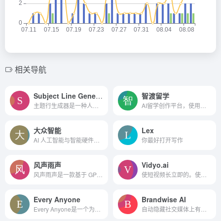
相关导航
Subject Line Generator
智渡留学
主题行生成器是一种人工智能工具，旨在帮助用户创建引人注目的电子邮件主题行
AI留学创作平台，使用最先进的AI模型实现英文文书生成和降AI能力。
大众智能
Lex
AI 人工智能与智能硬件技术、领域、行业最新动态资讯门户平台。
你最好打开写作
风声雨声
Vidyo.ai
风声雨声是一款基于 GPT-3.5 的高质量翻译服务，能够适应各种语言和语境，拥有超强的上下文理解能力，实际的翻译效果远超 Google、DeepL 等同类型服务。
使短视频长立即的。使用强大...
Every Anyone
Brandwise AI
Every Anyone是一个为个人生成超真实化身的平台，允许他们拥有和控制自己的生物识别数据，以便在各种平台和应用程序中使用。
自动隐藏社交媒体上有损品牌的言论。