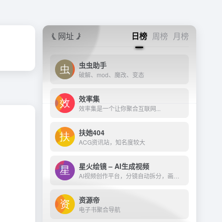
网址
日榜
周榜
月榜
虫虫助手
破解、mod、魔改、变态
效率集
效率集是一个让你聚合互联网...
扶她404
ACG资讯站，知名度较大
星火绘镜 – AI生成视频
AI视频创作平台，分镜自动拆分，画面一键生成。支持短剧、MV、预告片多题材。描述及创作，短视频轻松生成。
资源帝
电子书聚合导航