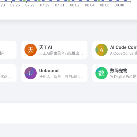
天工AI
AI Code Con
门户
天工AI是由昆仑万维推出的国内首款AI智能产品，深度融合AI大模型能力，旨在全面提升用户的搜索体验。它提供快速、可靠的交互式搜索服务，并集成了AI对话、AI写作等常用功能，帮助...
Unbound
数码宠物
基于ai的云平台，简化品牌控制
使用人工智能工具自动化内容创建。非常适合小企业