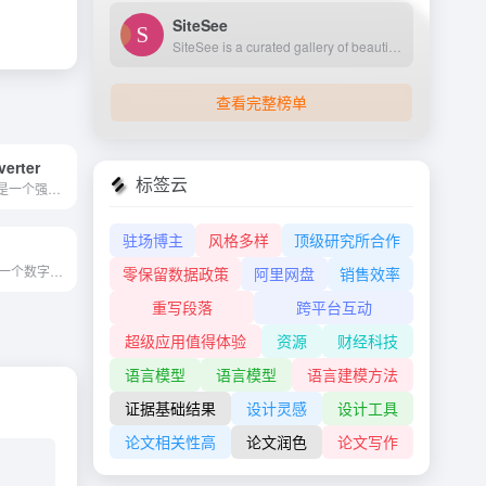
SiteSee
SiteSee is a curated gallery of beautiful, modern websites collections.
查看完整榜单
verter
标签云
AICodeConvert是一个强大的工具，可以让用户轻松地生成或转换代码和自然语言为他们喜欢的编程语言。该工具利用人工智能技术提供代码生成和翻译功能，从而提高生产力。
驻场博主
风格多样
顶级研究所合作
'A Digital Pet' 是一个数字宠物游戏，它是一个由 Chat GPT 技术驱动的宠物模拟游戏。
零保留数据政策
阿里网盘
销售效率
重写段落
跨平台互动
超级应用值得体验
资源
财经科技
语言模型
语言模型
语言建模方法
证据基础结果
设计灵感
设计工具
论文相关性高
论文润色
论文写作