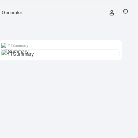
y Generator
YTSummary