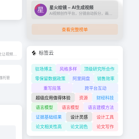
星火绘镜 – AI生成视频
AI视频创作平台，分镜自动拆分，画面一键生成。支持短剧、MV、预告片多题材。描述及创作，短视频轻松生成。
查看完整榜单
标签云
Colossyan造物主让视频创建简...
驻场博主
风格多样
顶级研究所合作
器托管
零保留数据政策
阿里网盘
销售效率
重写段落
跨平台互动
超级应用值得体验
资源
财经科技
语言模型
语言模型
语言建模方法
证据基础结果
设计灵感
设计工具
论文相关性高
论文润色
论文写作