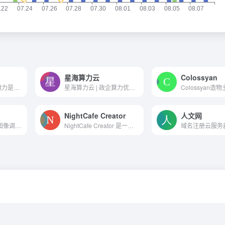
星海算力云
Colossyan
为研究内容主题的魔力是一个...
星海算力云 | 政企算力优选平台-租显卡|租GPU选星海
NightCafe Creator
人文网
像素猎人-免费的AI图像调整器的社交媒体。
NightCafe Creator 是一款 AI 艺术生成器应用程序，具有多种 AI 艺术生成方法。使用神经风格迁移，您可以将您的照片变成杰作。使用文本到图像的 AI，您可以只根据文本提示创建艺术...
域名注册云服务