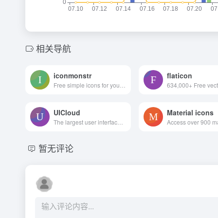
相关导航
iconmonstr
flaticon
Free simple icons for your next project
UICloud
Material icons
The largest user interface design database in the world.
暂无评论