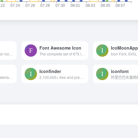
Font Awesome Icon
IcoMoonAp
634,000+ Free vector icons in SVG, PSD, PNG, EPS format or as ICON FONT.
The complete set of 675 icons in Font Awesome
Iconfinder
iconfont
Access over 900 material system icons, available in a variety of sizes and densities, and as a web font.
2,100,000+ free and premium vector icons.
阿里巴巴矢量图