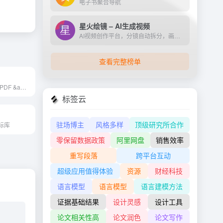
电子书聚合导航
星火绘镜 – AI生成视频
AI视频创作平台，分镜自动拆分，画面一键生成。支持短剧、MV、预告片多题材。描述及创作，短视频轻松生成。
查看完整榜单
p
Icon Font, SVG, PDF &amp; PNG Generator
标签云
驻场博主
风格多样
顶级研究所合作
标库
零保留数据政策
阿里网盘
销售效率
重写段落
跨平台互动
超级应用值得体验
资源
财经科技
语言模型
语言模型
语言建模方法
证据基础结果
设计灵感
设计工具
论文相关性高
论文润色
论文写作