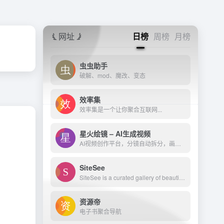
网址
日榜
周榜
月榜
虫虫助手
破解、mod、魔改、变态
效率集
效率集是一个让你聚合互联网...
星火绘镜 – AI生成视频
AI视频创作平台，分镜自动拆分，画面一键生成。支持短剧、MV、预告片多题材。描述及创作，短视频轻松生成。
SiteSee
SiteSee is a curated gallery of beautiful, modern websites collections.
资源帝
电子书聚合导航