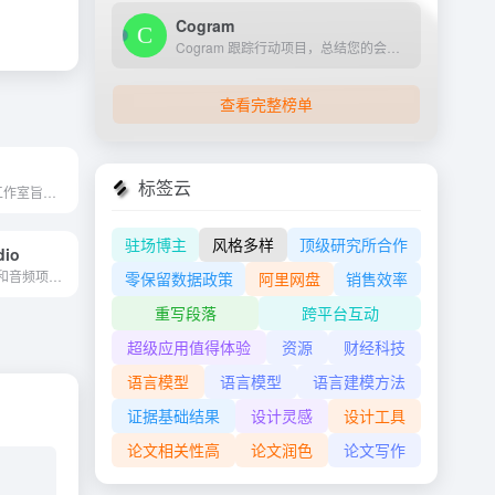
Cogram
Cogram 跟踪行动项目，总结您的会议，并可以将关键信息同步到您的 CRM，每周为您节省时间。
查看完整榜单
标签云
Nova AI。创意工作室旨在使您...
驻场博主
风格多样
顶级研究所合作
dio
用于图像、视频和音频项目的...
零保留数据政策
阿里网盘
销售效率
重写段落
跨平台互动
超级应用值得体验
资源
财经科技
语言模型
语言模型
语言建模方法
证据基础结果
设计灵感
设计工具
论文相关性高
论文润色
论文写作