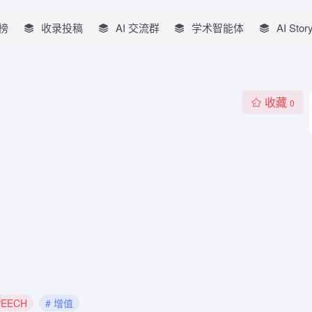
榜
收录投稿
AI 交流群
学术智能体
AI Stor
收藏
0
PEECH
# 增值