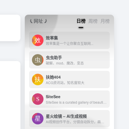
网址
日榜
周榜
月榜
效率集
效率集是一个让你聚合互联网...
虫虫助手
破解、mod、魔改、变态
扶她404
ACG资讯站，知名度较大
SiteSee
SiteSee is a curated gallery of beautiful, modern websites collections.
星火绘镜 – AI生成视频
AI视频创作平台，分镜自动拆分，画面一键生成。支持短剧、MV、预告片多题材。描述及创作，短视频轻松生成。