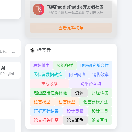
飞桨PaddlePaddle开发者社区
飞桨是百度基于多年深度学习技术研究和业务应用打造的产业级深度学习平台。它是中国首个自主研发、功能完备、开源开放的产业级深度学习平台，集成了深度学习核心训练和推理框架、...
查看完整榜单
标签云
视频创建和编辑工具，以创建...
驻场博主
风格多样
顶级研究所合作
 AI
使用特定于情绪的PlaylistNam...
零保留数据政策
阿里网盘
销售效率
重写段落
跨平台互动
超级应用值得体验
资源
财经科技
语言模型
语言模型
语言建模方法
证据基础结果
设计灵感
设计工具
论文相关性高
论文润色
论文写作