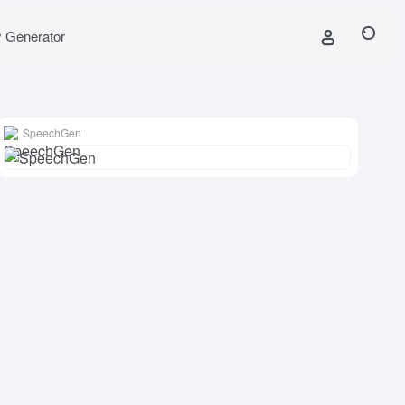
y Generator
SpeechGen