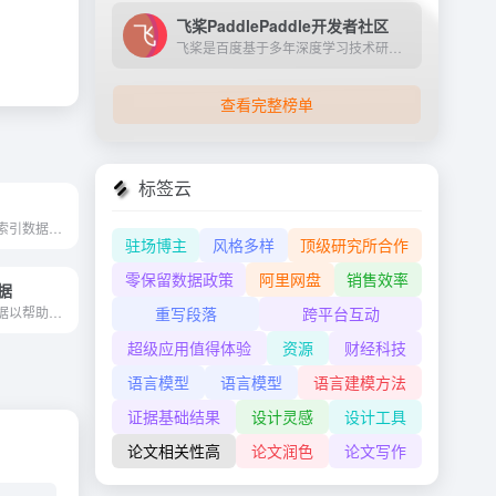
飞桨PaddlePaddle开发者社区
飞桨是百度基于多年深度学习技术研究和业务应用打造的产业级深度学习平台。它是中国首个自主研发、功能完备、开源开放的产业级深度学习平台，集成了深度学习核心训练和推理框架、...
查看完整榜单
标签云
简介：化学物质索引数据库 （...
驻场博主
风格多样
顶级研究所合作
零保留数据政策
阿里网盘
销售效率
数据
简介：查毒性数据以帮助确定...
重写段落
跨平台互动
超级应用值得体验
资源
财经科技
语言模型
语言模型
语言建模方法
证据基础结果
设计灵感
设计工具
论文相关性高
论文润色
论文写作