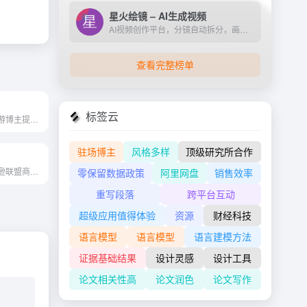
星火绘镜 – AI生成视频
AI视频创作平台，分镜自动拆分，画面一键生成。支持短剧、MV、预告片多题材。描述及创作，短视频轻松生成。
查看完整榜单
标签云
为没有时间的旅游博主提供的人工智能工具
驻场博主
风格多样
顶级研究所合作
创建和管理亚马逊联盟商店。
零保留数据政策
阿里网盘
销售效率
重写段落
跨平台互动
超级应用值得体验
资源
财经科技
语言模型
语言模型
语言建模方法
证据基础结果
设计灵感
设计工具
论文相关性高
论文润色
论文写作