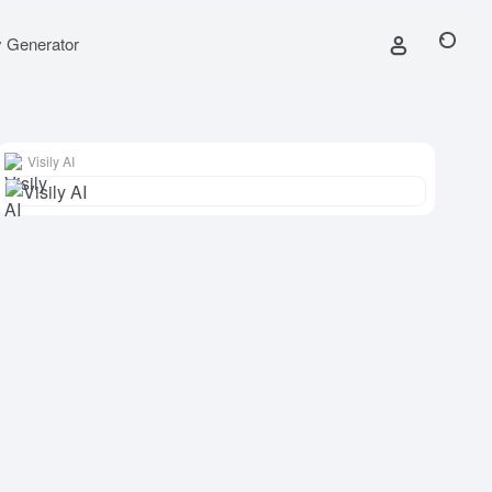
y Generator
Visily AI