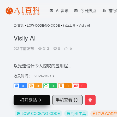
AI 资讯
今日热点
排行
首页
•
LOW-CODE/NO-CODE
•
行业工具
•
Visily AI
Visily AI
2年前发布
313
0
0
以光速设计令人惊叹的应用程...
收录时间：
2024-12-13
0
0
0
0
0
打开网站
手机查看
LOW-CODE/NO-CODE
行业工具
# LOW-CODE