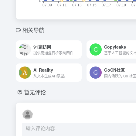
相关导航
91家纺网
Copyleaks
提供南通叠石桥家纺四件套、...
AI Reality
GoCN社区
从文本生成AR原型。
国内活跃的 Go 社
暂无评论