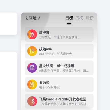
网址
日榜
周榜
月榜
效率集
效率集是一个让你聚合互联网...
扶她404
ACG资讯站，知名度较大
星火绘镜 – AI生成视频
AI视频创作平台，分镜自动拆分，画面一键生成。支持短剧、MV、预告片多题材。描述及创作，短视频轻松生成。
资源帝
电子书聚合导航
飞桨PaddlePaddle开发者社区
飞桨是百度基于多年深度学习技术研究和业务应用打造的产业级深度学习平台。它是中国首个自主研发、功能完备、开源开放的产业级深度学习平台，集成了深度学习核心训练和推理框架、...