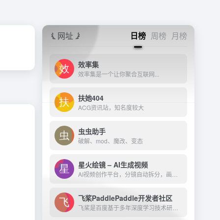
网址
日榜
周榜
月榜
效率集
效率集是一个让你聚合互联网...
扶她404
ACG资讯站，知名度较大
虫虫助手
破解、mod、魔改、变态
星火绘镜 – AI生成视频
AI视频创作平台，分镜自动拆分，画面一键生成。支持短剧、MV、预告片多题材。描述及创作，短视频轻松生成。
飞桨PaddlePaddle开发者社区
飞桨是百度基于多年深度学习技术研究和业务应用打造的产业级深度学习平台。它是中国首个自主研发、功能完备、开源开放的产业级深度学习平台，集成了深度学习核心训练和推理框架、...