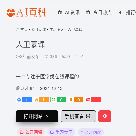
AI 资讯
今日热点
排行
首页
•
公开网课
•
学习专区
•
人卫慕课
人卫慕课
2年前发布
328
0
0
一个专注于医学类在线课程的...
收录时间：
2024-12-13
1
1-
0
0
1
打开网站
手机查看
公开网课
学习专区
# 公开网课