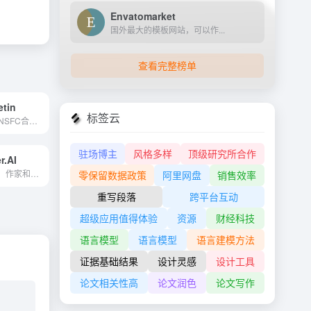
Envatomarket
国外最大的模板网站，可以作...
查看完整榜单
etin
标签云
科学通报CAS和NSFC合办，报道...
驻场博主
风格多样
顶级研究所合作
r.AI
免费的论文制作，作家和生成...
零保留数据政策
阿里网盘
销售效率
重写段落
跨平台互动
超级应用值得体验
资源
财经科技
语言模型
语言模型
语言建模方法
证据基础结果
设计灵感
设计工具
论文相关性高
论文润色
论文写作