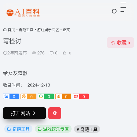
首页
•
奇葩工具
•
游戏娱乐专区
•
正文
写检讨
收藏
0
2年前发布
276
0
0
给女友道歉
收录时间：
2024-12-13
0
0
0
0
0
打开网站
奇葩工具
游戏娱乐专区
# 奇葩工具