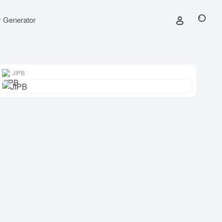
y Generator
JIPB