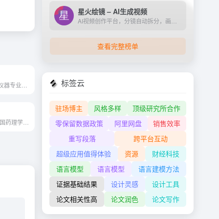
星火绘镜 – AI生成视频
AI视频创作平台，分镜自动拆分，画面一键生成。支持短剧、MV、预告片多题材。描述及创作，短视频轻松生成。
查看完整榜单
标签云
中国第一家科学仪器专业门户网站
驻场博主
风格多样
顶级研究所合作
中国药理学报 中国药理学会与...
零保留数据政策
阿里网盘
销售效率
重写段落
跨平台互动
超级应用值得体验
资源
财经科技
语言模型
语言模型
语言建模方法
证据基础结果
设计灵感
设计工具
论文相关性高
论文润色
论文写作