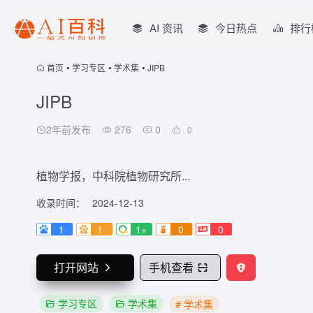
AI 资讯
今日热点
排行
首页
•
学习专区
•
学术集
•
JIPB
JIPB
2年前发布
276
0
0
植物学报，中科院植物研究所...
收录时间：
2024-12-13
1
1-
1+
0
0
打开网站
手机查看
学习专区
学术集
# 学术集