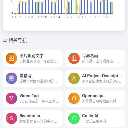
相关导航
图片识别文字
世界名画
迅捷业务很多，在线版OCR识别...
超牛逼！上传照片后，直接在...
差错网
AI Project Description Generator
提供全球国际最新IP段信息,每...
AI项目描述生成器是WeLoveNoCode的一款人工智能工具，为项目生成清晰简洁的技术规范，并推荐合适的无代码工具。
Video Tap
Openpeeps
Video Tap是一款人工智能工具，可帮助个人和企业将视频重新调整为各种格式，特别注重将视频内容快速轻松地转换为完全格式的博客文章。
大量黑白风格插画素材
Searcholic
Collie AI
发现数以百万计的电子书和论...
一键式应用查询