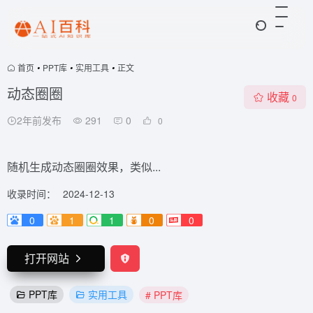
首页
•
PPT库
•
实用工具
•
正文
动态圈圈
收藏
0
2年前发布
291
0
0
随机生成动态圈圈效果，类似...
收录时间：
2024-12-13
0
1
1
0
0
打开网站
PPT库
实用工具
# PPT库