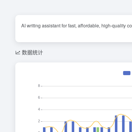
AI writing assistant for fast, affordable, high-quality c
数据统计