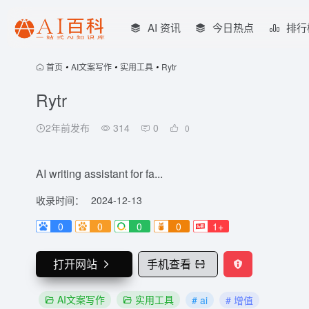
AI 资讯
今日热点
排行
首页
•
AI文案写作
•
实用工具
•
Rytr
Rytr
2年前发布
314
0
0
AI writing assistant for fa...
收录时间：
2024-12-13
0
0
0
0
1+
打开网站
手机查看
AI文案写作
实用工具
# ai
# 增值