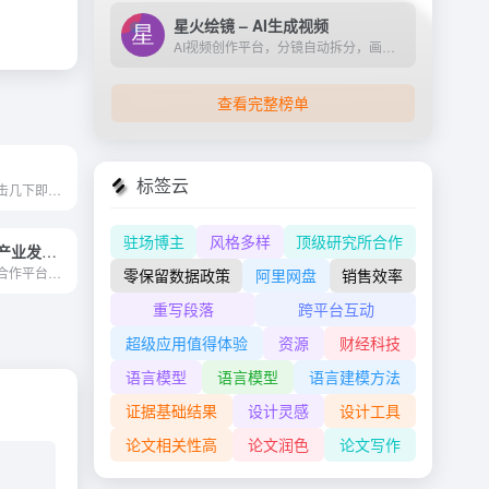
星火绘镜 – AI生成视频
AI视频创作平台，分镜自动拆分，画面一键生成。支持短剧、MV、预告片多题材。描述及创作，短视频轻松生成。
查看完整榜单
标签云
人工智能只需点击几下即可回复您的信息
驻场博主
风格多样
顶级研究所合作
中国人工智能产业发展联盟
搭建政产学研用合作平台，构建我国人工智能产业生态
零保留数据政策
阿里网盘
销售效率
重写段落
跨平台互动
超级应用值得体验
资源
财经科技
语言模型
语言模型
语言建模方法
证据基础结果
设计灵感
设计工具
论文相关性高
论文润色
论文写作