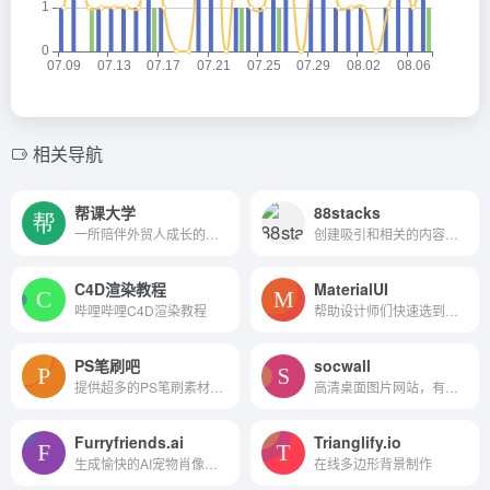
相关导航
帮课大学
88stacks
一所陪伴外贸人成长的大学
创建吸引和相关的内容，吸引你的目标受众。
C4D渲染教程
MaterialUI
哔哩哔哩C4D渲染教程
帮助设计师们快速选到自己喜...
PS笔刷吧
socwall
提供超多的PS笔刷素材、PS填...
高清桌面图片网站，有风景图...
Furryfriends.ai
Trianglify.io
生成愉快的AI宠物肖像，你的毛茸茸的同伴。
在线多边形背景制作