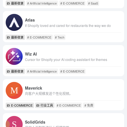
最新收录
# Artificial Intelligence
# E-COMMERCE
# SaaS
Atlas
If Shopify loved and cared for restaurants the way we do
最新收录
# E-COMMERCE
# Tech
Wiz AI
Cursor for Shopify your AI coding assistant for themes
最新收录
# Artificial Intelligence
# E-COMMERCE
Maverick
向客户大规模发送个性化视频。
E-COMMERCE
行业工具
# E-COMMERCE
# 免费
SolidGrids