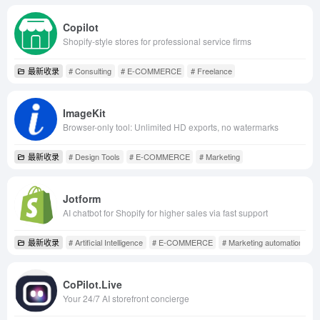
Copilot
Shopify-style stores for professional service firms
最新收录
# Consulting
# E-COMMERCE
# Freelance
ImageKit
Browser-only tool: Unlimited HD exports, no watermarks
最新收录
# Design Tools
# E-COMMERCE
# Marketing
Jotform
AI chatbot for Shopify for higher sales via fast support
最新收录
# Artificial Intelligence
# E-COMMERCE
# Marketing automation
CoPilot.Live
Your 24/7 AI storefront concierge