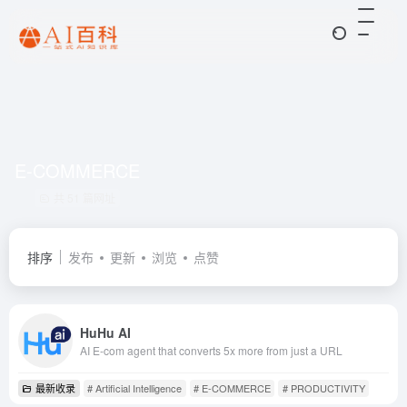
E-COMMERCE
共 51 篇网址
排序
发布
更新
浏览
点赞
HuHu AI
AI E-com agent that converts 5x more from just a URL
最新收录
# Artificial Intelligence
# E-COMMERCE
# PRODUCTIVITY