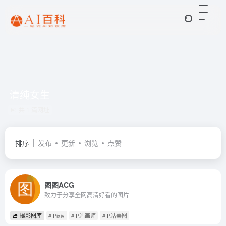
清纯女生
共 1 篇网址
排序
发布
更新
浏览
点赞
图图ACG
致力于分享全网高清好看的图片
摄影图库
# Pixiv
# P站画师
# P站美图