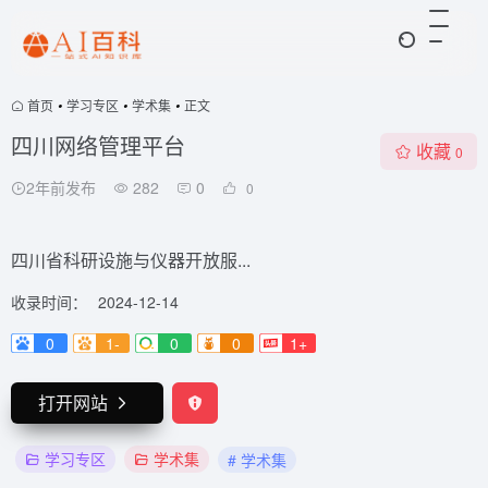
首页
•
学习专区
•
学术集
•
正文
四川网络管理平台
收藏
0
2年前发布
282
0
0
四川省科研设施与仪器开放服...
收录时间：
2024-12-14
0
1-
0
0
1+
打开网站
学习专区
学术集
# 学术集