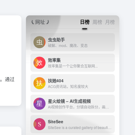
网址
日榜
周榜
月榜
虫虫助手
破解、mod、魔改、变态
效率集
效率集是一个让你聚合互联网...
议。通过
扶她404
ACG资讯站，知名度较大
星火绘镜 – AI生成视频
AI视频创作平台，分镜自动拆分，画面一键生成。支持短剧、MV、预告片多题材。描述及创作，短视频轻松生成。
SiteSee
SiteSee is a curated gallery of beautiful, modern websites collections.