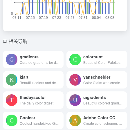
相关导航
gradients
colorhunt
Curated gradients for designers and developers
Beautiful Color Palettes
klart
vanschneider
Beautiful colors and designs to your inbox every week
Color Claim was created in 2012 by Tobias van Schneider with the goal to collect & combine unique colors for my future projects.
thedayscolor
uigradients
The daily color digest
Beautiful colored gradients
Coolest
Adobe Color CC
Coolest handpicked Gradient Hues for your next super ⚡ amazing stuff
Create color schemes with the color wheel or browse thousands of color combinations from the Color community.