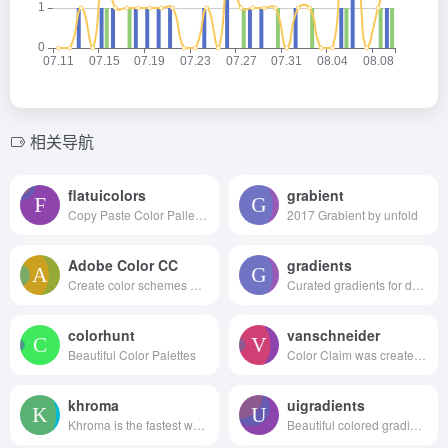
相关导航
flatuicolors
grabient
Copy Paste Color Pallette from Flat UI Theme
2017 Grabient by unfold
Adobe Color CC
gradients
Create color schemes with the color wheel or browse thousands of color combinations from the Color community.
Curated gradients for designers and developers
colorhunt
vanschneider
Beautiful Color Palettes
Color Claim was created in 2012 by Tobias van Schneider with the goal to collect & combine unique colors for my future projects.
khroma
uigradients
Khroma is the fastest way to discover, search, and save color combos you'll want to use.
Beautiful colored gradients