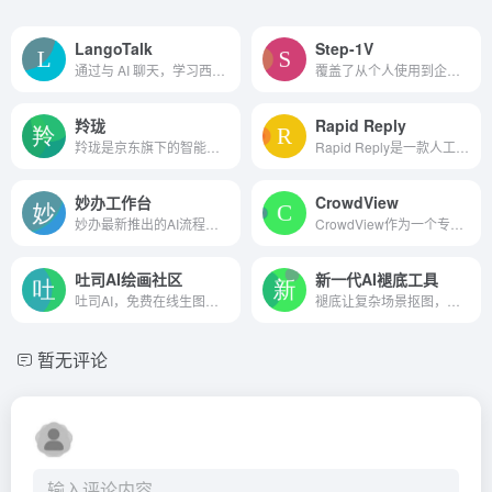
LangoTalk
Step-1V
通过与 AI 聊天，学习西班牙语、英语、法语、德语、荷兰语或意大利语的速度提高了 6 倍。
覆盖了从个人使用到企业级应用的多个方面的多模态大模型。
羚珑
Rapid Reply
羚珑是京东旗下的智能设计平台，由京东零售用户体验设计部自主研发。这款平台旨在解决商家及企业在运营过程中的设计效率、品质、一致性问题，提供智能设计解决方案。
Rapid Reply是一款人工智能电子邮件助手，与Gmail集成，帮助用户编写和发送电子邮件的速度提高10倍。
妙办工作台
CrowdView
妙办最新推出的AI流程图功能，允许用户仅通过输入主题，就能智能自动生成各种类型的流程图。
CrowdView作为一个专注于论坛内容的搜索引擎，为用户提供了一个便捷的途径来探索和获取来自论坛社区的多样化信息和灵感。
吐司AI绘画社区
新一代AI褪底工具
吐司AI，免费在线生图的 AI 模型分享社区
褪底让复杂场景抠图，简单便捷！一键去底，极速抠图体验！
暂无评论