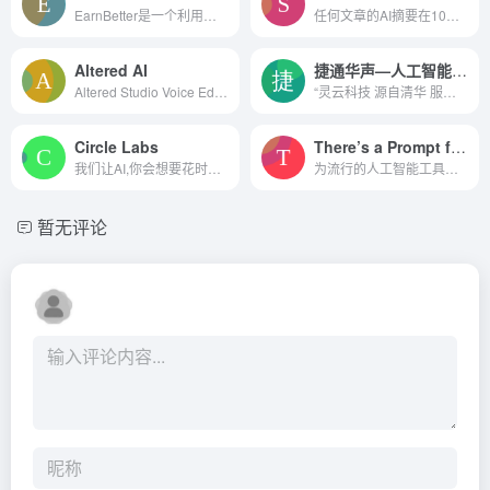
EarnBetter是一个利用人工智能技术来帮助求职者加速求职过程的平台。它提供了一系列的工具和服务，旨在帮助用户从简历制作到面试准备的各个环节。
任何文章的AI摘要在10分钟内完成。包括tweet和LinkedIn帖子。
Altered AI
捷通华声—人工智能技术与服务提供商
Altered Studio Voice Editor允许用户通过将他们的声音更改为任何精心策划的组合声音或自定义声音来创建专业的声音表演。它还允许用户创建引人入胜的多角色表演和克隆他们的声音。...
“灵云科技 源自清华 服务全球”的发展战略
Circle Labs
There’s a Prompt for that
我们让AI,你会想要花时间。人...
为流行的人工智能工具生成完美的提示。
暂无评论