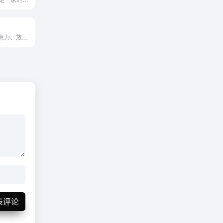
可帮助您集中注意力、放松身心和入睡。以神经科学为后盾。
表评论