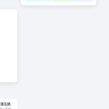
高清无损
POP服装趋势网是一家时尚、专业、高端、领先的服装设计资讯网站，涵盖独立服装设计师作品、时装周秀场高清款式图片和时尚杂志书籍，从色彩、面料、图案印花、款式、灵感