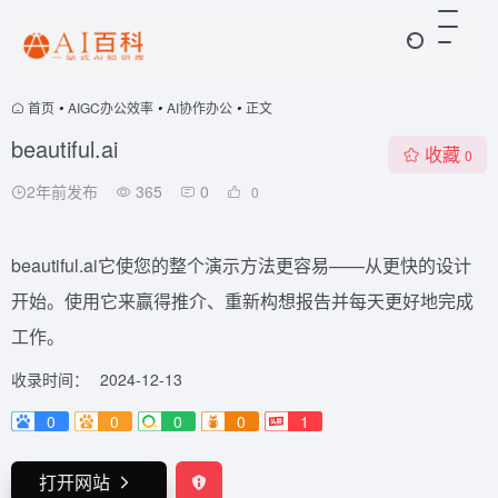
首页
•
AIGC办公效率
•
AI协作办公
•
正文
beautiful.ai
收藏
0
2年前发布
365
0
0
beautiful.ai它使您的整个演示方法更容易——从更快的设计
开始。使用它来赢得推介、重新构想报告并每天更好地完成
工作。
收录时间：
2024-12-13
0
0
0
0
1
打开网站