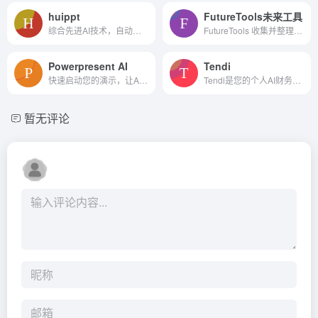
huippt
FutureTools未来工具
综合先进AI技术，自动生成并优化PPT大纲及内容。真正做到无需二次修改，内容高质量丰富的产出效果。huippt所生成的PPT内容均可二次修改并提供ppt源文件，怕加班就用会PPT，你会了吗！
FutureTools 收集并整理了所有最好的 AI 工具，让你也能成为超人！
Powerpresent AI
Tendi
快速启动您的演示，让AI自动构建专业演示文稿
Tendi是您的个人AI财务顾问，旨在帮助用户设定财务目标、制定预算、减少债务、积累储蓄、明智投资并实现退休。通过分析支出、储蓄和投资行为，提供可操作的见解。
暂无评论