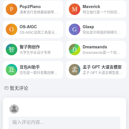
Pop2Piano
Maverick
演奏流行音频基础钢琴盖从任...
特立独行是一个代码完成工具...
OS-AIGC
Glasp
OS-AIGC这款工具是元经纪旗下推出的面向于短视频创作者、文化创作者、个体创业者、职场工作人员、企业等推出的AI生产工具。
突出显示和组织网络引用并访问志趣相投的人的学习
智子狗创作
Dreamsands
大学生毕业设计专用
Dreamsands是一个创造性的市...
豆包AI助手
孟子 GPT 大语言模型
豆包是一款抖音集团推出的AI助手，基于云雀模型构建的多功能人工智能工具和免费AI聊天机器人
孟子 GPT 大语言模型是澜舟科技推出的一款强大的AI工具，它具备处理复杂NLP任务的能力，支持多语言和多模态输入，并在多个领域内展现出卓越的性能。
暂无评论