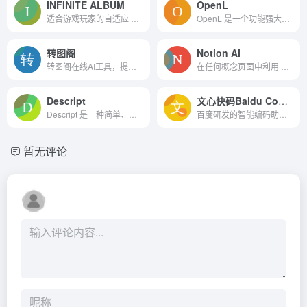
INFINITE ALBUM
OpenL
适合游戏玩家的自适应 AI 音乐
OpenL 是一个功能强大的 AI 驱动翻译工具，它利用最新的人工智能技术为用户提供快速、准确的翻译服务。
转图阁
Notion AI
转图阁在线AI工具，提供在线位图转矢量图，批量抠图，图片变清，无损放大，图片上色，天空替换等等图片在线批量处理功能，也有人脸素描，人脸漫画，人脸修复等等智能人脸美颜功能
在任何概念页面中利用 AI 的无限力量。写得更快，想得更远，并增强您的创造力。像魔法一样！
Descript
文心快码Baidu Comate
Descript 是一种简单、强大且有趣的编辑方式。
百度研发的智能编码助手。基于文心大模型，结合百度积累多年的编程现场大数据和外部优秀开源数据，为你生成更符合实际研发场景的优质代码。提升你的编码效率，释放“十倍”软件生产力。
暂无评论