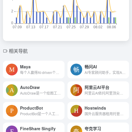
相关导航
Maya
畅问AI
每个人赢得AI-driven个性化:...
AI专家顾问助手，实现AI在线精准咨询！
AutoDraw
阿里云AI平台
AutoDraw是一个绘图工具，它使用机器学习和天才艺术家的绘画来帮助每个人快速轻松地创建视觉效果。它的特色是一个建议工具，可以猜测数以百计的图纸，可以在任何设备上使用。它是...
阿里云AI依托阿里顶尖的算法技术，结合阿里云可靠和灵活的云计算基础设施和平台服务，帮助企业简化IT框架、实现商业价值、加速数智化转型。阿里云数十项AI能力，稳定、易用、能力...
ProductBot
Hostwinds
ProductBot是一个人工智能产品专家/推荐，帮助用户决定购买什么。
国外云服务器租用托管平台
FineShare Singify
夸克学习