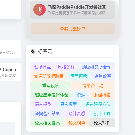
飞桨PaddlePaddle开发者社区
飞桨是百度基于多年深度学习技术研究和业务应用打造的产业级深度学习平台。它是中国首个自主研发、功能完备、开源开放的产业级深度学习平台，集成了深度学习核心训练和推理框架、...
查看完整榜单
标签云
使用AI立即生成令人难忘的域...
驻场博主
风格多样
顶级研究所合作
5 Copilot
智能副驾驶
零保留数据政策
阿里网盘
销售效率
重写段落
跨平台互动
超级应用值得体验
资源
财经科技
语言模型
语言模型
语言建模方法
证据基础结果
设计灵感
设计工具
论文相关性高
论文润色
论文写作