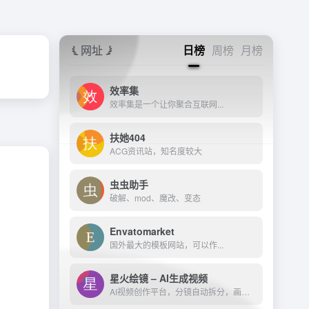
网址
日榜
周榜
月榜
效率集
效率集是一个让你聚合互联网...
扶她404
ACG资讯站，知名度较大
虫虫助手
破解、mod、魔改、变态
Envatomarket
国外最大的模板网站，可以作...
星火绘镜 – AI生成视频
AI视频创作平台，分镜自动拆分，画面一键生成。支持短剧、MV、预告片多题材。描述及创作，短视频轻松生成。