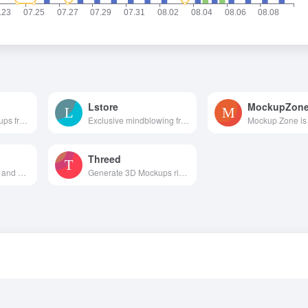
Lstore
MockupZon
The best free Mockups from the Web
Exclusive mindblowing freebies for designers and developers
Threed
free web resources and graphic design templates.
Generate 3D Mockups right in your Browser