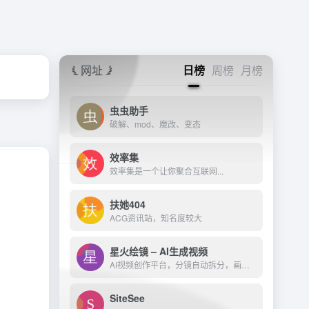
网址
日榜
周榜
月榜
虫虫助手
破解、mod、魔改、变态
效率集
效率集是一个让你聚合互联网...
扶她404
ACG资讯站，知名度较大
星火绘镜 – AI生成视频
AI视频创作平台，分镜自动拆分，画面一键生成。支持短剧、MV、预告片多题材。描述及创作，短视频轻松生成。
SiteSee