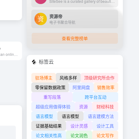
SiteSee is a curated gallery of beautiful, modern websites collections.
资源帝
电子书聚合导航
查看完整榜单
e
Mockup Zone is an online store where you can find free and premium PSD mockup files to show your designs in a professional way.
标签云
驻场博主
风格多样
顶级研究所合作
零保留数据政策
阿里网盘
销售效率
重写段落
跨平台互动
超级应用值得体验
资源
财经科技
语言模型
语言模型
语言建模方法
证据基础结果
设计灵感
设计工具
论文相关性高
论文润色
论文写作