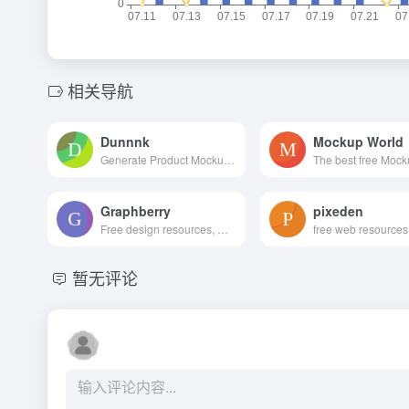
相关导航
Dunnnk
Mockup World
Generate Product Mockups For Free
Graphberry
pixeden
Free design resources, Mockups, PSD web templates, Icons
暂无评论