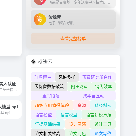
飞桨是百度基于多年深度学习技术研究和业务应用打造的产业级深度学习平台。它是中国首个自主研发、功能完备、开源开放的产业级深度学习平台，集成了深度学习核心训练和推理框架、...
资源帝
电子书聚合导航
查看完整榜单
标签云
驻场博主
风格多样
顶级研究所合作
实人认证
零保留数据政策
阿里网盘
销售效率
实人认证是对用户身份信息真实性核验的服务，验证用户为真人且为本人。包含证件 OCR 识别、活体检测、人脸对比等能力，广泛应用于用户注册场景。
重写段落
跨平台互动
超级应用值得体验
资源
财经科技
大模型 api
型 api
语言模型
语言模型
语言建模方法
证据基础结果
设计灵感
设计工具
论文相关性高
论文润色
论文写作