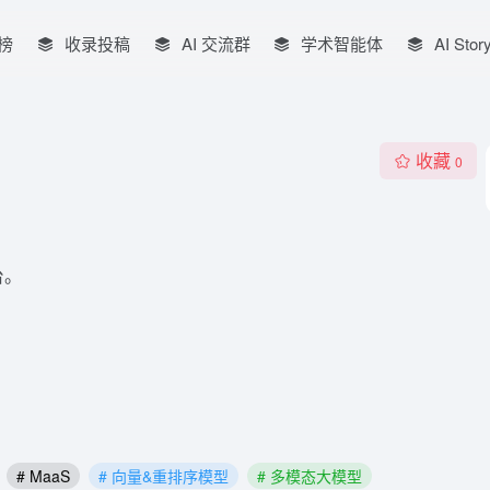
榜
收录投稿
AI 交流群
学术智能体
AI Stor
收藏
0
台。
# MaaS
# 向量&重排序模型
# 多模态大模型