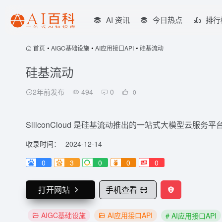
AI 资讯
今日热点
排行
首页
•
AIGC基础设施
•
AI应用接口API
•
硅基流动
硅基流动
2年前发布
494
0
0
SiliconCloud 是硅基流动推出的一站式大模型云服务平
收录时间：
2024-12-14
0
3
0
0
0
打开网站
手机查看
AIGC基础设施
AI应用接口API
# AI应用接口API