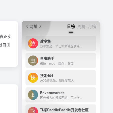
网址
日榜
周榜
月榜
者真正实
效率集
可自由
效率集是一个让你聚合互联网...
虫虫助手
破解、mod、魔改、变态
扶她404
ACG资讯站，知名度较大
Envatomarket
国外最大的模板网站，可以作...
飞桨PaddlePaddle开发者社区