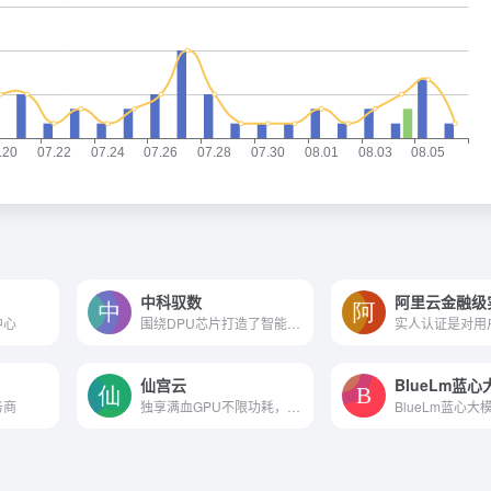
中科驭数
阿里云金融级
中心
围绕DPU芯片打造了智能网卡系列产品和解决方案
仙宫云
BlueLm蓝心
务商
独享满血GPU不限功耗，畅玩各类AI应用！
BlueLm蓝心大模